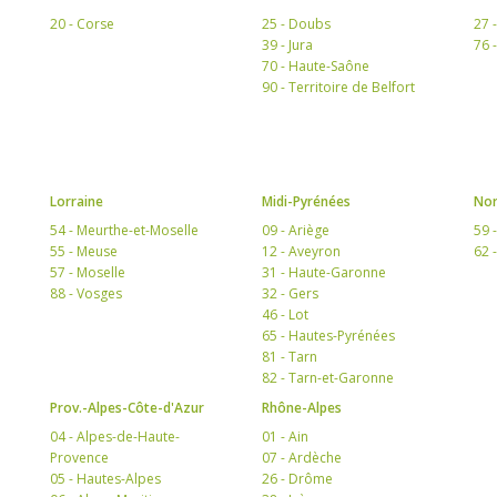
20 - Corse
25 - Doubs
27 
39 - Jura
76 
70 - Haute-Saône
90 - Territoire de Belfort
Lorraine
Midi-Pyrénées
Nor
54 - Meurthe-et-Moselle
09 - Ariège
59 
55 - Meuse
12 - Aveyron
62 
57 - Moselle
31 - Haute-Garonne
88 - Vosges
32 - Gers
46 - Lot
65 - Hautes-Pyrénées
81 - Tarn
82 - Tarn-et-Garonne
Prov.-Alpes-Côte-d'Azur
Rhône-Alpes
04 - Alpes-de-Haute-
01 - Ain
Provence
07 - Ardèche
05 - Hautes-Alpes
26 - Drôme