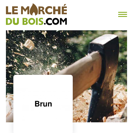
CHAUFFAGE AU BOIS
FAQ
CALCULER SA CONSOMMATION
TROUVER SON FOURNISSEUR
BLOG
ESPACE PRO