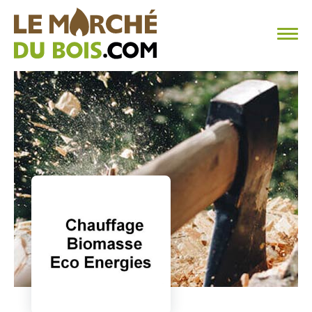
CHAUFFAGE AU BOIS
FAQ
CALCULER SA CONSOMMATION
TROUVER SON FOURNISSEUR
BLOG
ESPACE PRO