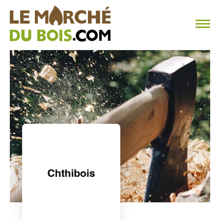
CHAUFFAGE AU BOIS
FAQ
CALCULER SA CONSOMMATION
TROUVER SON FOURNISSEUR
BLOG
ESPACE PRO