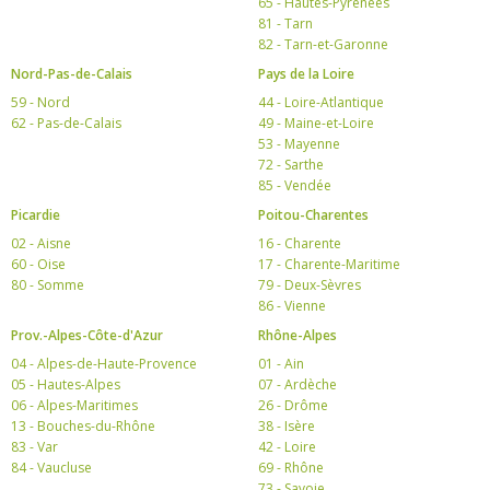
65 - Hautes-Pyrénées
81 - Tarn
82 - Tarn-et-Garonne
Nord-Pas-de-Calais
Pays de la Loire
59 - Nord
44 - Loire-Atlantique
62 - Pas-de-Calais
49 - Maine-et-Loire
53 - Mayenne
72 - Sarthe
85 - Vendée
Picardie
Poitou-Charentes
02 - Aisne
16 - Charente
60 - Oise
17 - Charente-Maritime
80 - Somme
79 - Deux-Sèvres
86 - Vienne
Prov.-Alpes-Côte-d'Azur
Rhône-Alpes
04 - Alpes-de-Haute-Provence
01 - Ain
05 - Hautes-Alpes
07 - Ardèche
06 - Alpes-Maritimes
26 - Drôme
13 - Bouches-du-Rhône
38 - Isère
83 - Var
42 - Loire
84 - Vaucluse
69 - Rhône
73 - Savoie