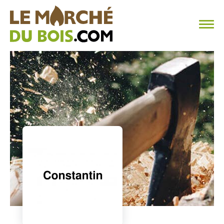
CHAUFFAGE AU BOIS
FAQ
CALCULER SA CONSOMMATION
TROUVER SON FOURNISSEUR
BLOG
ESPACE PRO