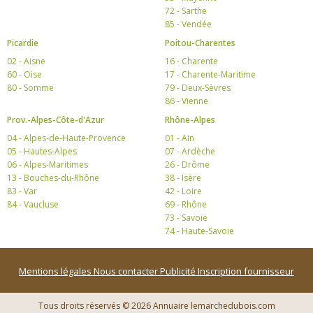
72 - Sarthe
85 - Vendée
Picardie
Poitou-Charentes
02 - Aisne
16 - Charente
60 - Oise
17 - Charente-Maritime
80 - Somme
79 - Deux-Sèvres
86 - Vienne
Prov.-Alpes-Côte-d'Azur
Rhône-Alpes
04 - Alpes-de-Haute-Provence
01 - Ain
05 - Hautes-Alpes
07 - Ardèche
06 - Alpes-Maritimes
26 - Drôme
13 - Bouches-du-Rhône
38 - Isère
83 - Var
42 - Loire
84 - Vaucluse
69 - Rhône
73 - Savoie
74 - Haute-Savoie
Mentions légales
Nous contacter
Publicité
Inscription fournisseur
Tous droits réservés © 2026 Annuaire lemarchedubois.com