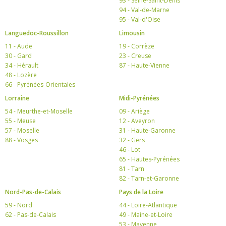
93 - Seine-Saint-Denis
94 - Val-de-Marne
95 - Val-d'Oise
Languedoc-Roussillon
Limousin
11 - Aude
19 - Corrèze
30 - Gard
23 - Creuse
34 - Hérault
87 - Haute-Vienne
48 - Lozère
66 - Pyrénées-Orientales
Lorraine
Midi-Pyrénées
54 - Meurthe-et-Moselle
09 - Ariège
55 - Meuse
12 - Aveyron
57 - Moselle
31 - Haute-Garonne
88 - Vosges
32 - Gers
46 - Lot
65 - Hautes-Pyrénées
81 - Tarn
82 - Tarn-et-Garonne
Nord-Pas-de-Calais
Pays de la Loire
59 - Nord
44 - Loire-Atlantique
62 - Pas-de-Calais
49 - Maine-et-Loire
53 - Mayenne