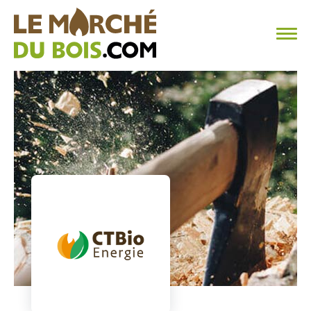
CHAUFFAGE AU BOIS
FAQ
CALCULER SA CONSOMMATION
TROUVER SON FOURNISSEUR
BLOG
ESPACE PRO