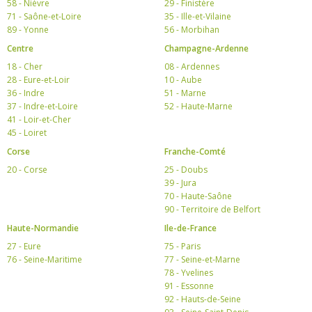
58 - Nièvre
29 - Finistère
71 - Saône-et-Loire
35 - Ille-et-Vilaine
89 - Yonne
56 - Morbihan
Centre
Champagne-Ardenne
18 - Cher
08 - Ardennes
28 - Eure-et-Loir
10 - Aube
36 - Indre
51 - Marne
37 - Indre-et-Loire
52 - Haute-Marne
41 - Loir-et-Cher
45 - Loiret
Corse
Franche-Comté
20 - Corse
25 - Doubs
39 - Jura
70 - Haute-Saône
90 - Territoire de Belfort
Haute-Normandie
Ile-de-France
27 - Eure
75 - Paris
76 - Seine-Maritime
77 - Seine-et-Marne
78 - Yvelines
91 - Essonne
92 - Hauts-de-Seine