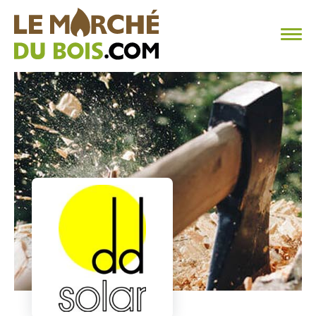
CHAUFFAGE AU BOIS
FAQ
CALCULER SA CONSOMMATION
TROUVER SON FOURNISSEUR
BLOG
ESPACE PRO