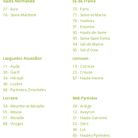
Haute-Normandie
Ile-de-France
27 - Eure
75 - Paris
76 - Seine-Maritime
77 - Seine-et-Marne
78 - Yvelines
91 - Essonne
92 - Hauts-de-Seine
93 - Seine-Saint-Denis
94 - Val-de-Marne
95 - Val-d'Oise
Languedoc-Roussillon
Limousin
11 - Aude
19 - Corrèze
30 - Gard
23 - Creuse
34 - Hérault
87 - Haute-Vienne
48 - Lozère
66 - Pyrénées-Orientales
Lorraine
Midi-Pyrénées
54 - Meurthe-et-Moselle
09 - Ariège
55 - Meuse
12 - Aveyron
57 - Moselle
31 - Haute-Garonne
88 - Vosges
32 - Gers
46 - Lot
65 - Hautes-Pyrénées