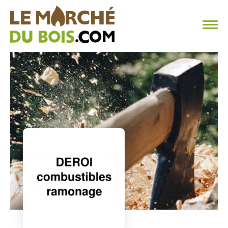
CHAUFFAGE AU BOIS
FAQ
CALCULER SA CONSOMMATION
TROUVER SON FOURNISSEUR
BLOG
ESPACE PRO