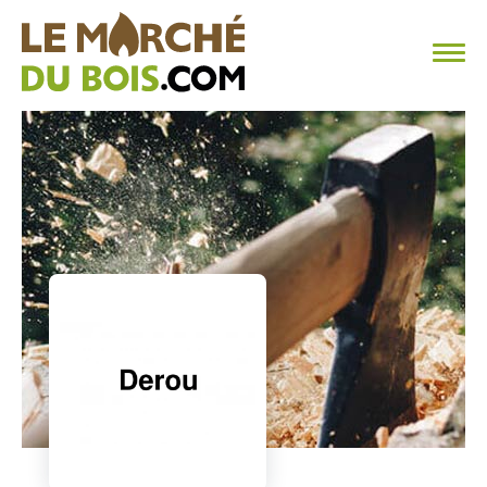
CHAUFFAGE AU BOIS
FAQ
CALCULER SA CONSOMMATION
TROUVER SON FOURNISSEUR
BLOG
ESPACE PRO