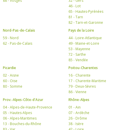
88 - Vosges
32 - Gers
46 - Lot
65 - Hautes-Pyrénées
81 - Tarn
82 - Tarn-et-Garonne
Nord-Pas-de-Calais
Pays de la Loire
59 - Nord
44 - Loire-Atlantique
62 - Pas-de-Calais
49 - Maine-et-Loire
53 - Mayenne
72 - Sarthe
85 - Vendée
Picardie
Poitou-Charentes
02 - Aisne
16 - Charente
60 - Oise
17 - Charente-Maritime
80 - Somme
79 - Deux-Sèvres
86 - Vienne
Prov.-Alpes-Côte-d'Azur
Rhône-Alpes
04 - Alpes-de-Haute-Provence
01 - Ain
05 - Hautes-Alpes
07 - Ardèche
06 - Alpes-Maritimes
26 - Drôme
13 - Bouches-du-Rhône
38 - Isère
83 - Var
42 - Loire