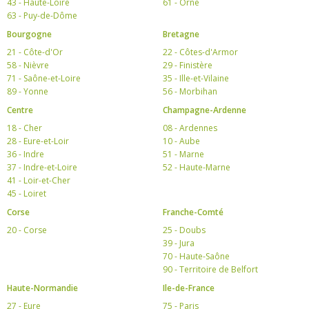
43 - Haute-Loire
61 - Orne
63 - Puy-de-Dôme
Bourgogne
Bretagne
21 - Côte-d'Or
22 - Côtes-d'Armor
58 - Nièvre
29 - Finistère
71 - Saône-et-Loire
35 - Ille-et-Vilaine
89 - Yonne
56 - Morbihan
Centre
Champagne-Ardenne
18 - Cher
08 - Ardennes
28 - Eure-et-Loir
10 - Aube
36 - Indre
51 - Marne
37 - Indre-et-Loire
52 - Haute-Marne
41 - Loir-et-Cher
45 - Loiret
Corse
Franche-Comté
20 - Corse
25 - Doubs
39 - Jura
70 - Haute-Saône
90 - Territoire de Belfort
Haute-Normandie
Ile-de-France
27 - Eure
75 - Paris