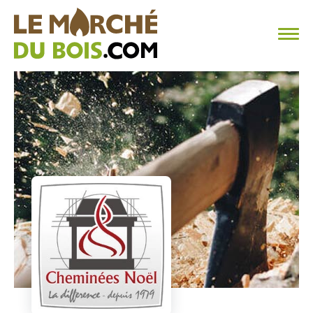
CHAUFFAGE AU BOIS
FAQ
CALCULER SA CONSOMMATION
TROUVER SON FOURNISSEUR
BLOG
ESPACE PRO