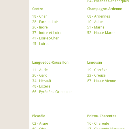
64 - Pyrénées-Atlantiques
Centre
Champagne-Ardenne
18 - Cher
08 - Ardennes
28 - Eure-et-Loir
10 - Aube
36 - Indre
51 - Marne
37 - Indre-et-Loire
52 - Haute-Marne
41 - Loir-et-Cher
45 - Loiret
Languedoc-Roussillon
Limousin
11 - Aude
19 - Corrèze
30 - Gard
23 - Creuse
34 - Hérault
87 - Haute-Vienne
48 - Lozère
66 - Pyrénées-Orientales
Picardie
Poitou-Charentes
02 - Aisne
16 - Charente
60 - Oise
17 - Charente-Maritime