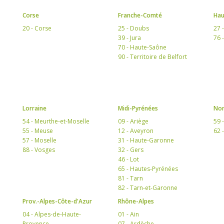
Corse
Franche-Comté
Hau
20 - Corse
25 - Doubs
27 
39 - Jura
76 
70 - Haute-Saône
90 - Territoire de Belfort
Lorraine
Midi-Pyrénées
Nor
54 - Meurthe-et-Moselle
09 - Ariège
59 
55 - Meuse
12 - Aveyron
62 
57 - Moselle
31 - Haute-Garonne
88 - Vosges
32 - Gers
46 - Lot
65 - Hautes-Pyrénées
81 - Tarn
82 - Tarn-et-Garonne
Prov.-Alpes-Côte-d'Azur
Rhône-Alpes
04 - Alpes-de-Haute-
01 - Ain
Provence
07 - Ardèche