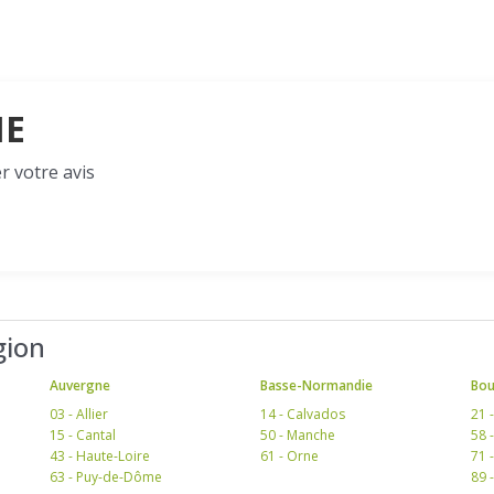
ME
r votre avis
gion
Auvergne
Basse-Normandie
Bo
03 - Allier
14 - Calvados
21 
15 - Cantal
50 - Manche
58 
43 - Haute-Loire
61 - Orne
71 
63 - Puy-de-Dôme
89 