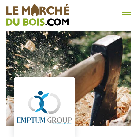
CHAUFFAGE AU BOIS
FAQ
CALCULER SA CONSOMMATION
TROUVER SON FOURNISSEUR
BLOG
ESPACE PRO