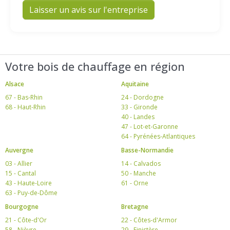
Laisser un avis sur l'entreprise
Votre bois de chauffage en région
Alsace
Aquitaine
67 - Bas-Rhin
24 - Dordogne
68 - Haut-Rhin
33 - Gironde
40 - Landes
47 - Lot-et-Garonne
64 - Pyrénées-Atlantiques
Auvergne
Basse-Normandie
03 - Allier
14 - Calvados
15 - Cantal
50 - Manche
43 - Haute-Loire
61 - Orne
63 - Puy-de-Dôme
Bourgogne
Bretagne
21 - Côte-d'Or
22 - Côtes-d'Armor
58 - Nièvre
29 - Finistère