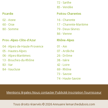
72 - Sarthe
85 - Vendée
Picardie
Poitou-Charentes
02 - Aisne
16 - Charente
60 - Oise
17 - Charente-Maritime
80 - Somme
79 - Deux-Sèvres
86 - Vienne
Prov.-Alpes-Côte-d'Azur
Rhône-Alpes
04 - Alpes-de-Haute-Provence
01 - Ain
05 - Hautes-Alpes
07 - Ardèche
06 - Alpes-Maritimes
26 - Drôme
13 - Bouches-du-Rhône
38 - Isère
83 - Var
42 - Loire
84 - Vaucluse
69 - Rhône
73 - Savoie
74 - Haute-Savoie
Mentions légales
Nous contacter
Publicité
Inscription fournisseur
Tous droits réservés © 2026 Annuaire lemarchedubois.com