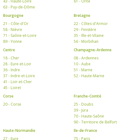
43 - Haute-Loire
61 - Orne
63 - Puy-de-Dôme
Bourgogne
Bretagne
21 - Côte-d'Or
22 - Côtes-d'Armor
58 - Nièvre
29 - Finistère
71 - Saône-et-Loire
35 - Ille-et-Vilaine
89 - Yonne
56 - Morbihan
Centre
Champagne-Ardenne
18 - Cher
08 - Ardennes
28 - Eure-et-Loir
10 - Aube
36 - Indre
51 - Marne
37 - Indre-et-Loire
52 - Haute-Marne
41 - Loir-et-Cher
45 - Loiret
Corse
Franche-Comté
20 - Corse
25 - Doubs
39 - Jura
70 - Haute-Saône
90 - Territoire de Belfort
Haute-Normandie
Ile-de-France
27 - Eure
75 - Paris