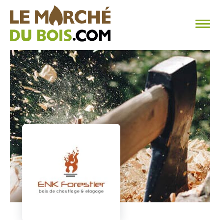
CHAUFFAGE AU BOIS
FAQ
CALCULER SA CONSOMMATION
TROUVER SON FOURNISSEUR
BLOG
ESPACE PRO