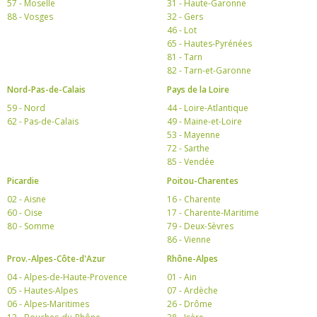
57 - Moselle
31 - Haute-Garonne
88 - Vosges
32 - Gers
46 - Lot
65 - Hautes-Pyrénées
81 - Tarn
82 - Tarn-et-Garonne
Nord-Pas-de-Calais
Pays de la Loire
59 - Nord
44 - Loire-Atlantique
62 - Pas-de-Calais
49 - Maine-et-Loire
53 - Mayenne
72 - Sarthe
85 - Vendée
Picardie
Poitou-Charentes
02 - Aisne
16 - Charente
60 - Oise
17 - Charente-Maritime
80 - Somme
79 - Deux-Sèvres
86 - Vienne
Prov.-Alpes-Côte-d'Azur
Rhône-Alpes
04 - Alpes-de-Haute-Provence
01 - Ain
05 - Hautes-Alpes
07 - Ardèche
06 - Alpes-Maritimes
26 - Drôme