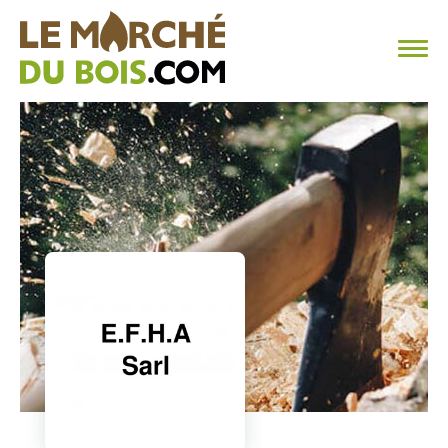
CHAUFFAGE AU BOIS
FAQ
CALCULER SA CONSOMMATION
TROUVER SON FOURNISSEUR
BLOG
ESPACE PRO