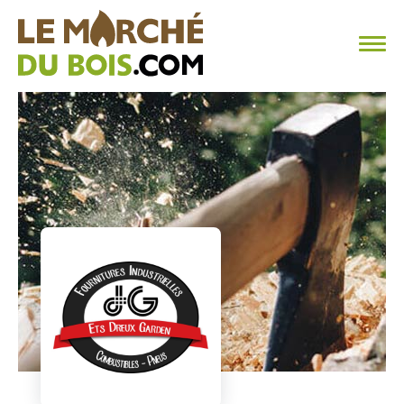
CHAUFFAGE AU BOIS
FAQ
CALCULER SA CONSOMMATION
TROUVER SON FOURNISSEUR
BLOG
ESPACE PRO