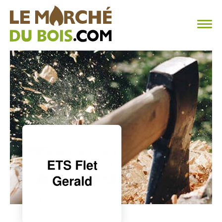
CHAUFFAGE AU BOIS
FAQ
CALCULER SA CONSOMMATION
TROUVER SON FOURNISSEUR
BLOG
ESPACE PRO