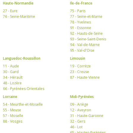
Haute-Normandie
Ile-de-France
27 - Eure
75 - Paris
76 - Seine-Maritime
77 - Seine-et-Marne
78 - Yvelines
91 - Essonne
92 - Hauts-de-Seine
93 - Seine-Saint-Denis
94 - Val-de-Marne
95 - Val-d'Oise
Languedoc-Roussillon
Limousin
11 - Aude
19 - Corrèze
30 - Gard
23 - Creuse
34 - Hérault
87 - Haute-Vienne
48 - Lozère
66 - Pyrénées-Orientales
Lorraine
Midi-Pyrénées
54 - Meurthe-et-Moselle
09 - Ariège
55 - Meuse
12 - Aveyron
57 - Moselle
31 - Haute-Garonne
88 - Vosges
32 - Gers
46 - Lot
65 - Hautes-Pyrénées