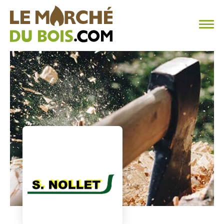
CHAUFFAGE AU BOIS
FAQ
CALCULER SA CONSOMMATION
TROUVER SON FOURNISSEUR
BLOG
ESPACE PRO