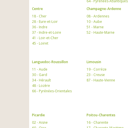
64 - Pyrénées-Atlantiques
Centre
Champagne-Ardenne
18 - Cher
08 - Ardennes
28 - Eure-et-Loir
10 - Aube
36 - Indre
51 - Marne
37 - Indre-et-Loire
52 - Haute-Marne
41 - Loir-et-Cher
45 - Loiret
Languedoc-Roussillon
Limousin
11 - Aude
19 - Corrèze
30 - Gard
23 - Creuse
34 - Hérault
87 - Haute-Vienne
48 - Lozère
66 - Pyrénées-Orientales
Picardie
Poitou-Charentes
02 - Aisne
16 - Charente
60 - Oise
17 - Charente-Maritime