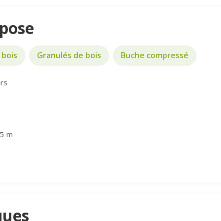
opose
 bois
Granulés de bois
Buche compressé
ers
.5 m
ques