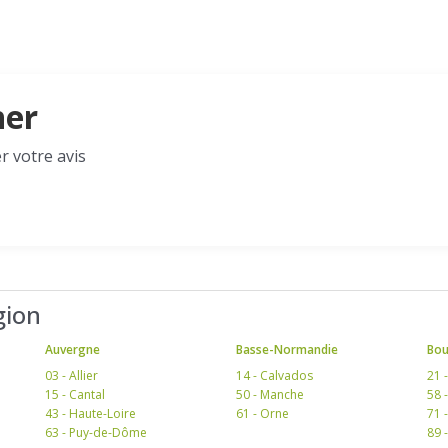
her
r votre avis
gion
Auvergne
Basse-Normandie
Bo
03 - Allier
14 - Calvados
21 
15 - Cantal
50 - Manche
58 
43 - Haute-Loire
61 - Orne
71 
63 - Puy-de-Dôme
89 