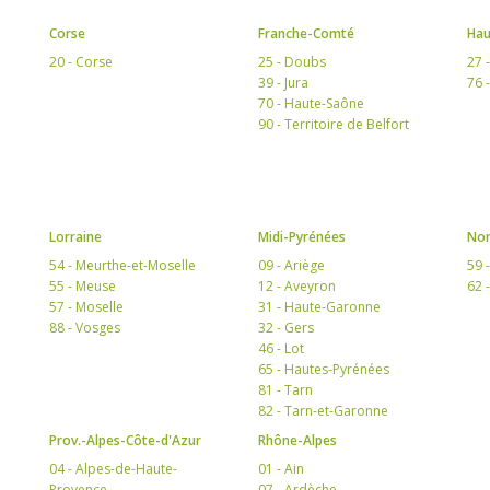
Corse
Franche-Comté
Hau
20 - Corse
25 - Doubs
27 
39 - Jura
76 
70 - Haute-Saône
90 - Territoire de Belfort
Lorraine
Midi-Pyrénées
Nor
54 - Meurthe-et-Moselle
09 - Ariège
59 
55 - Meuse
12 - Aveyron
62 
57 - Moselle
31 - Haute-Garonne
88 - Vosges
32 - Gers
46 - Lot
65 - Hautes-Pyrénées
81 - Tarn
82 - Tarn-et-Garonne
Prov.-Alpes-Côte-d'Azur
Rhône-Alpes
04 - Alpes-de-Haute-
01 - Ain
Provence
07 - Ardèche