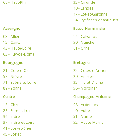
68 - Haut-Rhin
33 - Gironde
40 - Landes
47 - Lot-et-Garonne
64 - Pyrénées-Atlantiques
Auvergne
Basse-Normandie
03 - Allier
14 - Calvados
15 - Cantal
50 - Manche
43 - Haute-Loire
61 - Orne
63 - Puy-de-Dôme
Bourgogne
Bretagne
21 - Côte-d'Or
22 - Côtes-d'Armor
58 - Nièvre
29 - Finistère
71 - Saône-et-Loire
35 - Ille-et-Vilaine
89 - Yonne
56 - Morbihan
Centre
Champagne-Ardenne
18 - Cher
08 - Ardennes
28 - Eure-et-Loir
10 - Aube
36 - Indre
51 - Marne
37 - Indre-et-Loire
52 - Haute-Marne
41 - Loir-et-Cher
45 - Loiret