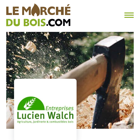
CHAUFFAGE AU BOIS
FAQ
CALCULER SA CONSOMMATION
TROUVER SON FOURNISSEUR
BLOG
ESPACE PRO