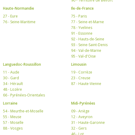
90 - Territoire de Belfort
Haute-Normandie
Ile-de-France
27 - Eure
75 - Paris
76 - Seine-Maritime
77 - Seine-et-Marne
78 - Yvelines
91 - Essonne
92 - Hauts-de-Seine
93 - Seine-Saint-Denis
94 - Val-de-Marne
95 - Val-d'Oise
Languedoc-Roussillon
Limousin
11 - Aude
19 - Corrèze
30 - Gard
23 - Creuse
34 - Hérault
87 - Haute-Vienne
48 - Lozère
66 - Pyrénées-Orientales
Lorraine
Midi-Pyrénées
54 - Meurthe-et-Moselle
09 - Ariège
55 - Meuse
12 - Aveyron
57 - Moselle
31 - Haute-Garonne
88 - Vosges
32 - Gers
46 - Lot