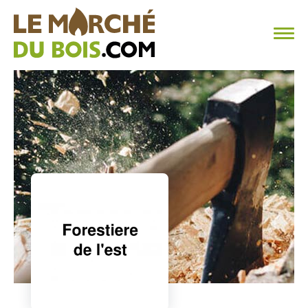
CHAUFFAGE AU BOIS
FAQ
CALCULER SA CONSOMMATION
TROUVER SON FOURNISSEUR
BLOG
ESPACE PRO