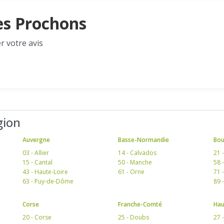
des Prochons
r votre avis
gion
Auvergne
Basse-Normandie
Bo
03 - Allier
14 - Calvados
21 
15 - Cantal
50 - Manche
58 
43 - Haute-Loire
61 - Orne
71 
63 - Puy-de-Dôme
89 
Corse
Franche-Comté
Hau
20 - Corse
25 - Doubs
27 