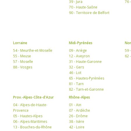
39 - Jura
76 
70 - Haute-Saône
90 - Territoire de Belfort
Lorraine
Midi-Pyrénées
Nor
54 - Meurthe-et-Moselle
09 - Ariège
59 
55 - Meuse
12 - Aveyron
62 
57 - Moselle
31 - Haute-Garonne
88 - Vosges
32 - Gers
46 - Lot
65 - Hautes-Pyrénées
81 - Tarn
82 - Tarn-et-Garonne
Prov.-Alpes-Côte-d'Azur
Rhône-Alpes
04 - Alpes-de-Haute-
01 - Ain
Provence
07 - Ardèche
05 - Hautes-Alpes
26 - Drôme
06 - Alpes-Maritimes
38 - Isère
13 - Bouches-du-Rhône
42 - Loire