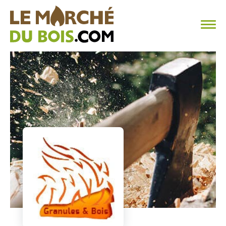
CHAUFFAGE AU BOIS
FAQ
CALCULER SA CONSOMMATION
TROUVER SON FOURNISSEUR
BLOG
ESPACE PRO