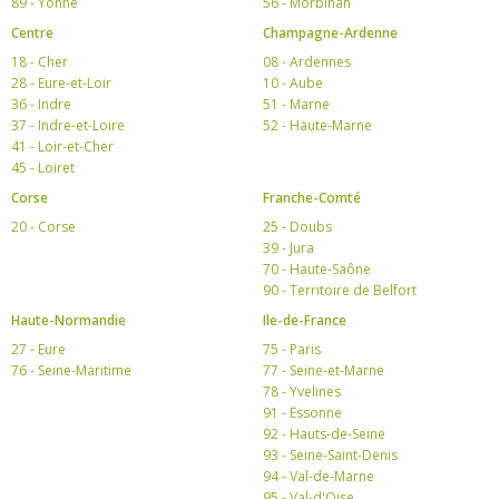
89 - Yonne
56 - Morbihan
Centre
Champagne-Ardenne
18 - Cher
08 - Ardennes
28 - Eure-et-Loir
10 - Aube
36 - Indre
51 - Marne
37 - Indre-et-Loire
52 - Haute-Marne
41 - Loir-et-Cher
45 - Loiret
Corse
Franche-Comté
20 - Corse
25 - Doubs
39 - Jura
70 - Haute-Saône
90 - Territoire de Belfort
Haute-Normandie
Ile-de-France
27 - Eure
75 - Paris
76 - Seine-Maritime
77 - Seine-et-Marne
78 - Yvelines
91 - Essonne
92 - Hauts-de-Seine
93 - Seine-Saint-Denis
94 - Val-de-Marne
95 - Val-d'Oise