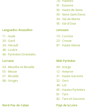
78 - Yvelines
91 - Essonne
92 - Hauts-de-Seine
93 - Seine-Saint-Denis
94 - Val-de-Marne
95 - Val-d'Oise
Languedoc-Roussillon
Limousin
11 - Aude
19 - Corrèze
30 - Gard
23 - Creuse
34 - Hérault
87 - Haute-Vienne
48 - Lozère
66 - Pyrénées-Orientales
Lorraine
Midi-Pyrénées
54 - Meurthe-et-Moselle
09 - Ariège
55 - Meuse
12 - Aveyron
57 - Moselle
31 - Haute-Garonne
88 - Vosges
32 - Gers
46 - Lot
65 - Hautes-Pyrénées
81 - Tarn
82 - Tarn-et-Garonne
Nord-Pas-de-Calais
Pays de la Loire