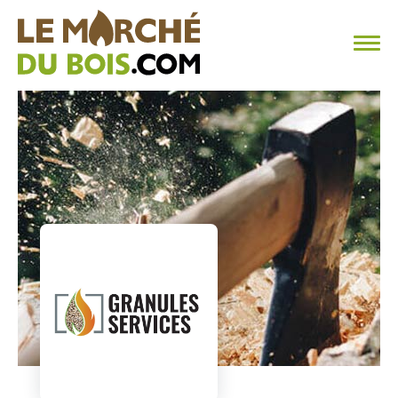
CHAUFFAGE AU BOIS
FAQ
CALCULER SA CONSOMMATION
TROUVER SON FOURNISSEUR
BLOG
ESPACE PRO