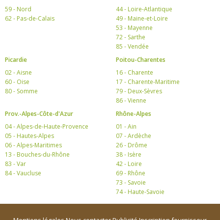
59 - Nord
44 - Loire-Atlantique
62 - Pas-de-Calais
49 - Maine-et-Loire
53 - Mayenne
72 - Sarthe
85 - Vendée
Picardie
Poitou-Charentes
02 - Aisne
16 - Charente
60 - Oise
17 - Charente-Maritime
80 - Somme
79 - Deux-Sèvres
86 - Vienne
Prov.-Alpes-Côte-d'Azur
Rhône-Alpes
04 - Alpes-de-Haute-Provence
01 - Ain
05 - Hautes-Alpes
07 - Ardèche
06 - Alpes-Maritimes
26 - Drôme
13 - Bouches-du-Rhône
38 - Isère
83 - Var
42 - Loire
84 - Vaucluse
69 - Rhône
73 - Savoie
74 - Haute-Savoie