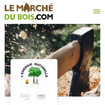
CHAUFFAGE AU BOIS
FAQ
CALCULER SA CONSOMMATION
TROUVER SON FOURNISSEUR
BLOG
ESPACE PRO