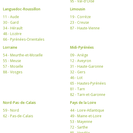
95 - Val-d'Oise
Languedoc-Roussillon
Limousin
11 - Aude
19 - Corrèze
30 - Gard
23 - Creuse
34 - Hérault
87 - Haute-Vienne
48 - Lozère
66 - Pyrénées-Orientales
Lorraine
Midi-Pyrénées
54 - Meurthe-et-Moselle
09 - Ariège
55 - Meuse
12 - Aveyron
57 - Moselle
31 - Haute-Garonne
88 - Vosges
32 - Gers
46 - Lot
65 - Hautes-Pyrénées
81 - Tarn
82 - Tarn-et-Garonne
Nord-Pas-de-Calais
Pays de la Loire
59 - Nord
44 - Loire-Atlantique
62 - Pas-de-Calais
49 - Maine-et-Loire
53 - Mayenne
72 - Sarthe
85 - Vendée