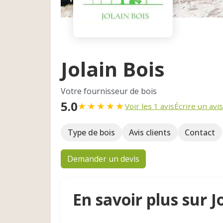
Jolain Bois
Votre fournisseur de bois
5.0
★
★
★
★
★
Voir les 1 avis
Écrire un avis
Type de bois
Avis clients
Contact
Demander un devis
En savoir plus sur J