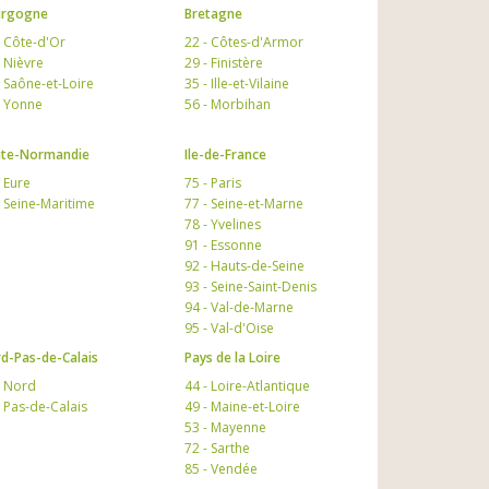
urgogne
Bretagne
- Côte-d'Or
22 - Côtes-d'Armor
- Nièvre
29 - Finistère
- Saône-et-Loire
35 - Ille-et-Vilaine
- Yonne
56 - Morbihan
te-Normandie
Ile-de-France
- Eure
75 - Paris
- Seine-Maritime
77 - Seine-et-Marne
78 - Yvelines
91 - Essonne
92 - Hauts-de-Seine
93 - Seine-Saint-Denis
94 - Val-de-Marne
95 - Val-d'Oise
d-Pas-de-Calais
Pays de la Loire
- Nord
44 - Loire-Atlantique
- Pas-de-Calais
49 - Maine-et-Loire
53 - Mayenne
72 - Sarthe
85 - Vendée