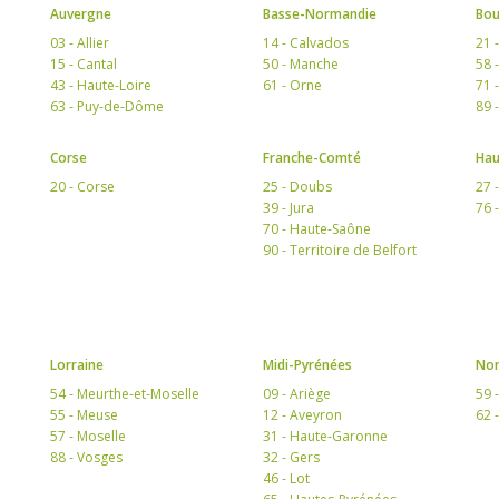
Auvergne
Basse-Normandie
Bo
03 - Allier
14 - Calvados
21 
15 - Cantal
50 - Manche
58 
43 - Haute-Loire
61 - Orne
71 
63 - Puy-de-Dôme
89 
Corse
Franche-Comté
Hau
20 - Corse
25 - Doubs
27 
39 - Jura
76 
70 - Haute-Saône
90 - Territoire de Belfort
Lorraine
Midi-Pyrénées
Nor
54 - Meurthe-et-Moselle
09 - Ariège
59 
55 - Meuse
12 - Aveyron
62 
57 - Moselle
31 - Haute-Garonne
88 - Vosges
32 - Gers
46 - Lot