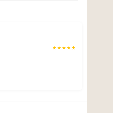
★
★
★
★
★