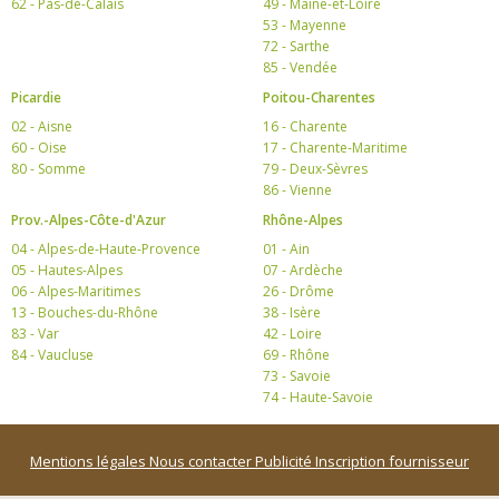
62 - Pas-de-Calais
49 - Maine-et-Loire
53 - Mayenne
72 - Sarthe
85 - Vendée
Picardie
Poitou-Charentes
02 - Aisne
16 - Charente
60 - Oise
17 - Charente-Maritime
80 - Somme
79 - Deux-Sèvres
86 - Vienne
Prov.-Alpes-Côte-d'Azur
Rhône-Alpes
04 - Alpes-de-Haute-Provence
01 - Ain
05 - Hautes-Alpes
07 - Ardèche
06 - Alpes-Maritimes
26 - Drôme
13 - Bouches-du-Rhône
38 - Isère
83 - Var
42 - Loire
84 - Vaucluse
69 - Rhône
73 - Savoie
74 - Haute-Savoie
Mentions légales
Nous contacter
Publicité
Inscription fournisseur