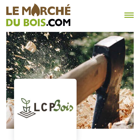
CHAUFFAGE AU BOIS
FAQ
CALCULER SA CONSOMMATION
TROUVER SON FOURNISSEUR
BLOG
ESPACE PRO