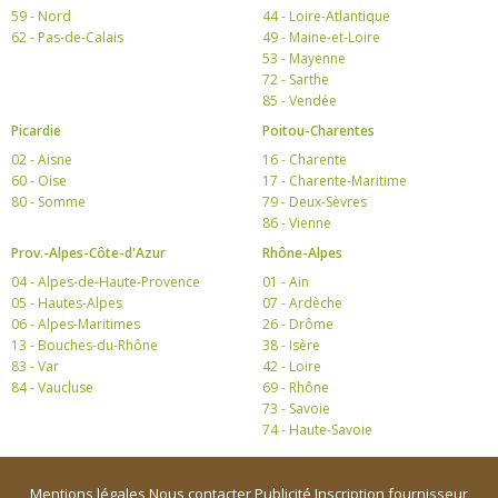
59 - Nord
44 - Loire-Atlantique
62 - Pas-de-Calais
49 - Maine-et-Loire
53 - Mayenne
72 - Sarthe
85 - Vendée
Picardie
Poitou-Charentes
02 - Aisne
16 - Charente
60 - Oise
17 - Charente-Maritime
80 - Somme
79 - Deux-Sèvres
86 - Vienne
Prov.-Alpes-Côte-d'Azur
Rhône-Alpes
04 - Alpes-de-Haute-Provence
01 - Ain
05 - Hautes-Alpes
07 - Ardèche
06 - Alpes-Maritimes
26 - Drôme
13 - Bouches-du-Rhône
38 - Isère
83 - Var
42 - Loire
84 - Vaucluse
69 - Rhône
73 - Savoie
74 - Haute-Savoie
Mentions légales
Nous contacter
Publicité
Inscription fournisseur