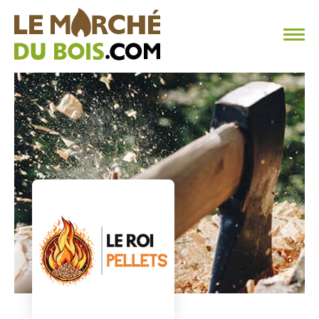
CHAUFFAGE AU BOIS
FAQ
CALCULER SA CONSOMMATION
TROUVER SON FOURNISSEUR
BLOG
ESPACE PRO