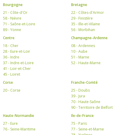
Bourgogne
Bretagne
21 - Côte-d'Or
22 - Côtes-d'Armor
58 - Nièvre
29 - Finistère
71 - Saône-et-Loire
35 - Ille-et-Vilaine
89 - Yonne
56 - Morbihan
Centre
Champagne-Ardenne
18 - Cher
08 - Ardennes
28 - Eure-et-Loir
10 - Aube
36 - Indre
51 - Marne
37 - Indre-et-Loire
52 - Haute-Marne
41 - Loir-et-Cher
45 - Loiret
Corse
Franche-Comté
20 - Corse
25 - Doubs
39 - Jura
70 - Haute-Saône
90 - Territoire de Belfort
Haute-Normandie
Ile-de-France
27 - Eure
75 - Paris
76 - Seine-Maritime
77 - Seine-et-Marne
78 - Yvelines