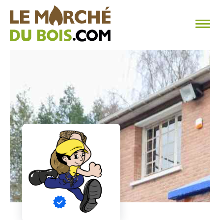
CHAUFFAGE AU BOIS
FAQ
CALCULER SA CONSOMMATION
TROUVER SON FOURNISSEUR
BLOG
ESPACE PRO