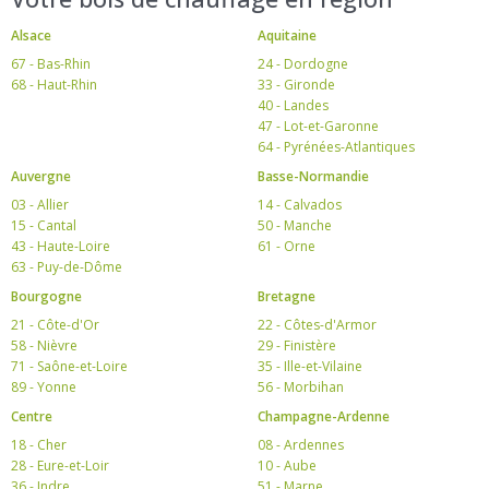
Alsace
Aquitaine
67 - Bas-Rhin
24 - Dordogne
68 - Haut-Rhin
33 - Gironde
40 - Landes
47 - Lot-et-Garonne
64 - Pyrénées-Atlantiques
Auvergne
Basse-Normandie
03 - Allier
14 - Calvados
15 - Cantal
50 - Manche
43 - Haute-Loire
61 - Orne
63 - Puy-de-Dôme
Bourgogne
Bretagne
21 - Côte-d'Or
22 - Côtes-d'Armor
58 - Nièvre
29 - Finistère
71 - Saône-et-Loire
35 - Ille-et-Vilaine
89 - Yonne
56 - Morbihan
Centre
Champagne-Ardenne
18 - Cher
08 - Ardennes
28 - Eure-et-Loir
10 - Aube
36 - Indre
51 - Marne