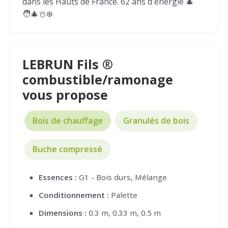
dans les Hauts de France. 62 ans d'énergie 🎄
🧑‍🎄☃️❄️
LEBRUN Fils ®
combustible/ramonage
vous propose
Bois de chauffage
Granulés de bois
Buche compressé
Essences :
G1 - Bois durs, Mélange
Conditionnement :
Palette
Dimensions :
0.3 m, 0.33 m, 0.5 m