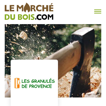
CHAUFFAGE AU BOIS
FAQ
CALCULER SA CONSOMMATION
TROUVER SON FOURNISSEUR
BLOG
ESPACE PRO