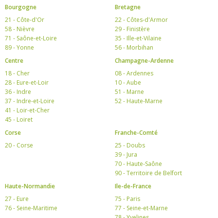
Bourgogne
Bretagne
21 - Côte-d'Or
22 - Côtes-d'Armor
58 - Nièvre
29 - Finistère
71 - Saône-et-Loire
35 - Ille-et-Vilaine
89 - Yonne
56 - Morbihan
Centre
Champagne-Ardenne
18 - Cher
08 - Ardennes
28 - Eure-et-Loir
10 - Aube
36 - Indre
51 - Marne
37 - Indre-et-Loire
52 - Haute-Marne
41 - Loir-et-Cher
45 - Loiret
Corse
Franche-Comté
20 - Corse
25 - Doubs
39 - Jura
70 - Haute-Saône
90 - Territoire de Belfort
Haute-Normandie
Ile-de-France
27 - Eure
75 - Paris
76 - Seine-Maritime
77 - Seine-et-Marne
78 - Yvelines