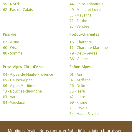
59 - Nord
44 - Loire-Atlantique
62 - Pas-de-Calais
49 - Maine-et-Loire
53 - Mayenne
72 - Sarthe
85 - Vendée
Picardie
Poitou-Charentes
02 - Aisne
16 - Charente
60 - Oise
17 - Charente-Maritime
80 - Somme
79 - Deux-Sèvres
86 - Vienne
Prov.-Alpes-Côte-d'Azur
Rhône-Alpes
04 - Alpes-de-Haute-Provence
01 - Ain
05 - Hautes-Alpes
07 - Ardèche
06 - Alpes-Maritimes
26 - Drôme
13 - Bouches-du-Rhône
38 - Isère
83 - Var
42 - Loire
84 - Vaucluse
69 - Rhône
73 - Savoie
74 - Haute-Savoie
Mentions légales
Nous contacter
Publicité
Inscription fournisseur