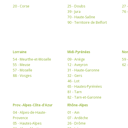
20 - Corse
25 - Doubs
27 
39 - Jura
76 
70 - Haute-Saône
90 - Territoire de Belfort
Lorraine
Midi-Pyrénées
Nor
54 - Meurthe-et-Moselle
09 - Ariège
59 
55 - Meuse
12 - Aveyron
62 
57 - Moselle
31 - Haute-Garonne
88 - Vosges
32 - Gers
46 - Lot
65 - Hautes-Pyrénées
81 - Tarn
82 - Tarn-et-Garonne
Prov.-Alpes-Côte-d'Azur
Rhône-Alpes
04 - Alpes-de-Haute-
01 - Ain
Provence
07 - Ardèche
05 - Hautes-Alpes
26 - Drôme