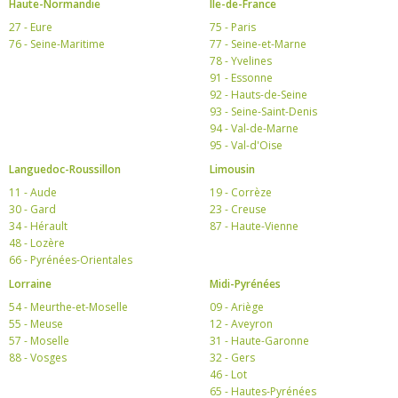
Haute-Normandie
Ile-de-France
27 - Eure
75 - Paris
76 - Seine-Maritime
77 - Seine-et-Marne
78 - Yvelines
91 - Essonne
92 - Hauts-de-Seine
93 - Seine-Saint-Denis
94 - Val-de-Marne
95 - Val-d'Oise
Languedoc-Roussillon
Limousin
11 - Aude
19 - Corrèze
30 - Gard
23 - Creuse
34 - Hérault
87 - Haute-Vienne
48 - Lozère
66 - Pyrénées-Orientales
Lorraine
Midi-Pyrénées
54 - Meurthe-et-Moselle
09 - Ariège
55 - Meuse
12 - Aveyron
57 - Moselle
31 - Haute-Garonne
88 - Vosges
32 - Gers
46 - Lot
65 - Hautes-Pyrénées