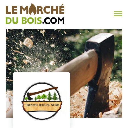
CHAUFFAGE AU BOIS
FAQ
CALCULER SA CONSOMMATION
TROUVER SON FOURNISSEUR
BLOG
ESPACE PRO