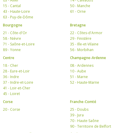
03 - Allier
14 - Calvados
15 - Cantal
50 - Manche
43 - Haute-Loire
61 - Orne
63 - Puy-de-Dôme
Bourgogne
Bretagne
21 - Côte-d'Or
22 - Côtes-d'Armor
58 - Nièvre
29 - Finistère
71 - Saône-et-Loire
35 - Ille-et-Vilaine
89 - Yonne
56 - Morbihan
Centre
Champagne-Ardenne
18 - Cher
08 - Ardennes
28 - Eure-et-Loir
10 - Aube
36 - Indre
51 - Marne
37 - Indre-et-Loire
52 - Haute-Marne
41 - Loir-et-Cher
45 - Loiret
Corse
Franche-Comté
20 - Corse
25 - Doubs
39 - Jura
70 - Haute-Saône
90 - Territoire de Belfort