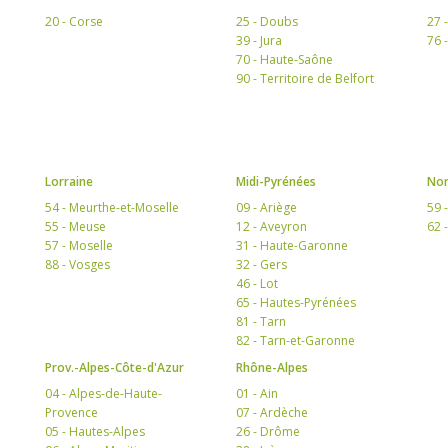
20 - Corse
25 - Doubs
27 
39 - Jura
76 
70 - Haute-Saône
90 - Territoire de Belfort
Lorraine
Midi-Pyrénées
Nor
54 - Meurthe-et-Moselle
09 - Ariège
59 
55 - Meuse
12 - Aveyron
62 
57 - Moselle
31 - Haute-Garonne
88 - Vosges
32 - Gers
46 - Lot
65 - Hautes-Pyrénées
81 - Tarn
82 - Tarn-et-Garonne
Prov.-Alpes-Côte-d'Azur
Rhône-Alpes
04 - Alpes-de-Haute-
01 - Ain
Provence
07 - Ardèche
05 - Hautes-Alpes
26 - Drôme