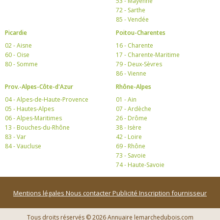
53 - Mayenne
72 - Sarthe
85 - Vendée
Picardie
Poitou-Charentes
02 - Aisne
16 - Charente
60 - Oise
17 - Charente-Maritime
80 - Somme
79 - Deux-Sèvres
86 - Vienne
Prov.-Alpes-Côte-d'Azur
Rhône-Alpes
04 - Alpes-de-Haute-Provence
01 - Ain
05 - Hautes-Alpes
07 - Ardèche
06 - Alpes-Maritimes
26 - Drôme
13 - Bouches-du-Rhône
38 - Isère
83 - Var
42 - Loire
84 - Vaucluse
69 - Rhône
73 - Savoie
74 - Haute-Savoie
Mentions légales
Nous contacter
Publicité
Inscription fournisseur
Tous droits réservés © 2026 Annuaire lemarchedubois.com