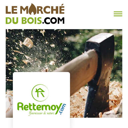
CHAUFFAGE AU BOIS
FAQ
CALCULER SA CONSOMMATION
TROUVER SON FOURNISSEUR
BLOG
ESPACE PRO