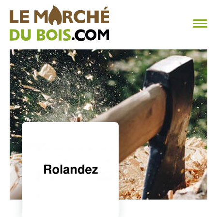
CHAUFFAGE AU BOIS
FAQ
CALCULER SA CONSOMMATION
TROUVER SON FOURNISSEUR
BLOG
ESPACE PRO