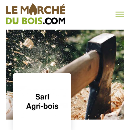
CHAUFFAGE AU BOIS
FAQ
CALCULER SA CONSOMMATION
TROUVER SON FOURNISSEUR
BLOG
ESPACE PRO