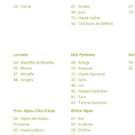
20 - Corse
25 - Doubs
27 
39 - Jura
76 
70 - Haute-Saône
90 - Territoire de Belfort
Lorraine
Midi-Pyrénées
Nor
54 - Meurthe-et-Moselle
09 - Ariège
59 
55 - Meuse
12 - Aveyron
62 
57 - Moselle
31 - Haute-Garonne
88 - Vosges
32 - Gers
46 - Lot
65 - Hautes-Pyrénées
81 - Tarn
82 - Tarn-et-Garonne
Prov.-Alpes-Côte-d'Azur
Rhône-Alpes
04 - Alpes-de-Haute-
01 - Ain
Provence
07 - Ardèche
05 - Hautes-Alpes
26 - Drôme