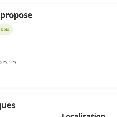
 propose
 bois
.5 m, 1 m
ques
Localisation