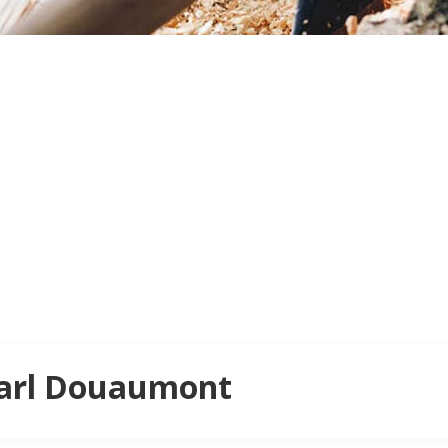
t
 Sarl Douaumont