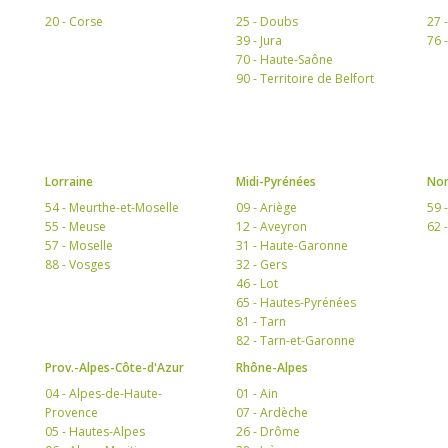
20 - Corse
25 - Doubs
27 
39 - Jura
76 
70 - Haute-Saône
90 - Territoire de Belfort
Lorraine
Midi-Pyrénées
Nor
54 - Meurthe-et-Moselle
09 - Ariège
59 
55 - Meuse
12 - Aveyron
62 
57 - Moselle
31 - Haute-Garonne
88 - Vosges
32 - Gers
46 - Lot
65 - Hautes-Pyrénées
81 - Tarn
82 - Tarn-et-Garonne
Prov.-Alpes-Côte-d'Azur
Rhône-Alpes
04 - Alpes-de-Haute-
01 - Ain
Provence
07 - Ardèche
05 - Hautes-Alpes
26 - Drôme