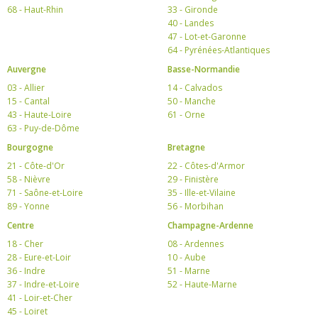
68 - Haut-Rhin
33 - Gironde
40 - Landes
47 - Lot-et-Garonne
64 - Pyrénées-Atlantiques
Auvergne
Basse-Normandie
03 - Allier
14 - Calvados
15 - Cantal
50 - Manche
43 - Haute-Loire
61 - Orne
63 - Puy-de-Dôme
Bourgogne
Bretagne
21 - Côte-d'Or
22 - Côtes-d'Armor
58 - Nièvre
29 - Finistère
71 - Saône-et-Loire
35 - Ille-et-Vilaine
89 - Yonne
56 - Morbihan
Centre
Champagne-Ardenne
18 - Cher
08 - Ardennes
28 - Eure-et-Loir
10 - Aube
36 - Indre
51 - Marne
37 - Indre-et-Loire
52 - Haute-Marne
41 - Loir-et-Cher
45 - Loiret