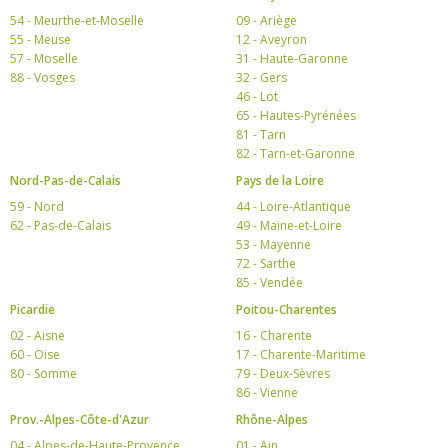
54 - Meurthe-et-Moselle
09 - Ariège
55 - Meuse
12 - Aveyron
57 - Moselle
31 - Haute-Garonne
88 - Vosges
32 - Gers
46 - Lot
65 - Hautes-Pyrénées
81 - Tarn
82 - Tarn-et-Garonne
Nord-Pas-de-Calais
Pays de la Loire
59 - Nord
44 - Loire-Atlantique
62 - Pas-de-Calais
49 - Maine-et-Loire
53 - Mayenne
72 - Sarthe
85 - Vendée
Picardie
Poitou-Charentes
02 - Aisne
16 - Charente
60 - Oise
17 - Charente-Maritime
80 - Somme
79 - Deux-Sèvres
86 - Vienne
Prov.-Alpes-Côte-d'Azur
Rhône-Alpes
04 - Alpes-de-Haute-Provence
01 - Ain