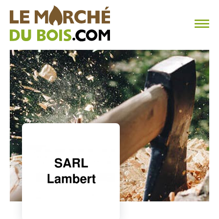
CHAUFFAGE AU BOIS
FAQ
CALCULER SA CONSOMMATION
TROUVER SON FOURNISSEUR
BLOG
ESPACE PRO