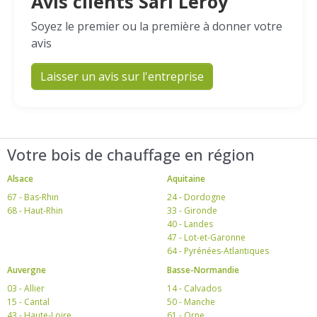
Avis clients Sarl Leroy
Soyez le premier ou la première à donner votre
avis
Laisser un avis sur l'entreprise
Votre bois de chauffage en région
Alsace
Aquitaine
67 - Bas-Rhin
24 - Dordogne
68 - Haut-Rhin
33 - Gironde
40 - Landes
47 - Lot-et-Garonne
64 - Pyrénées-Atlantiques
Auvergne
Basse-Normandie
03 - Allier
14 - Calvados
15 - Cantal
50 - Manche
43 - Haute-Loire
61 - Orne