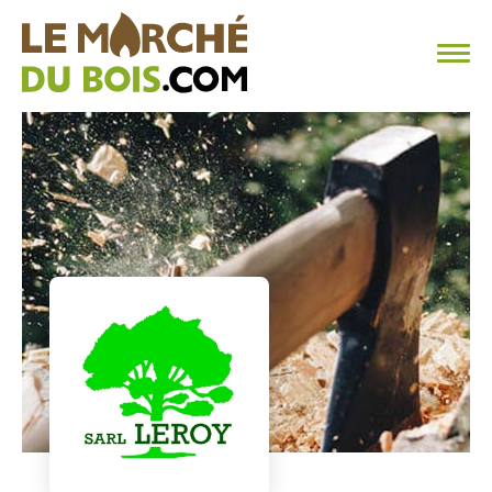
CHAUFFAGE AU BOIS
FAQ
CALCULER SA CONSOMMATION
TROUVER SON FOURNISSEUR
BLOG
ESPACE PRO