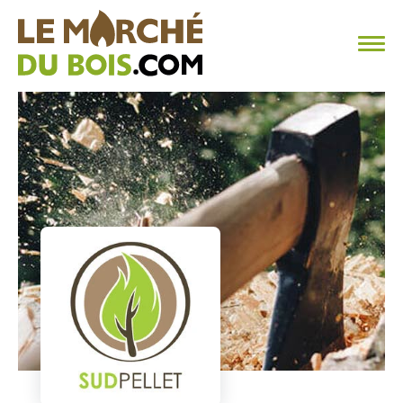
CHAUFFAGE AU BOIS
FAQ
CALCULER SA CONSOMMATION
TROUVER SON FOURNISSEUR
BLOG
ESPACE PRO