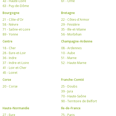
43 - Haute-Loire
61 - Orne
63 - Puy-de-Dôme
Bourgogne
Bretagne
21 - Côte-d'Or
22 - Côtes-d'Armor
58 - Nièvre
29 - Finistère
71 - Saône-et-Loire
35 - Ille-et-Vilaine
89 - Yonne
56 - Morbihan
Centre
Champagne-Ardenne
18 - Cher
08 - Ardennes
28 - Eure-et-Loir
10 - Aube
36 - Indre
51 - Marne
37 - Indre-et-Loire
52 - Haute-Marne
41 - Loir-et-Cher
45 - Loiret
Corse
Franche-Comté
20 - Corse
25 - Doubs
39 - Jura
70 - Haute-Saône
90 - Territoire de Belfort
Haute-Normandie
Ile-de-France
27 - Eure
75 - Paris