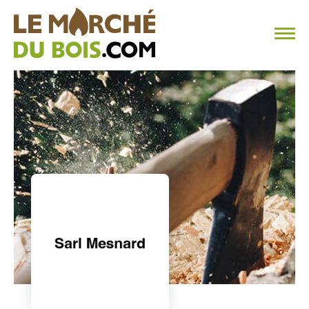
CHAUFFAGE AU BOIS
FAQ
CALCULER SA CONSOMMATION
TROUVER SON FOURNISSEUR
BLOG
ESPACE PRO