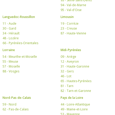
93 - Seine-Saint-Denis
94 - Val-de-Marne
95 - Val-d'Oise
Languedoc-Roussillon
Limousin
11 - Aude
19 - Corrèze
30 - Gard
23 - Creuse
34 - Hérault
87 - Haute-Vienne
48 - Lozère
66 - Pyrénées-Orientales
Lorraine
Midi-Pyrénées
54 - Meurthe-et-Moselle
09 - Ariège
55 - Meuse
12 - Aveyron
57 - Moselle
31 - Haute-Garonne
88 - Vosges
32 - Gers
46 - Lot
65 - Hautes-Pyrénées
81 - Tarn
82 - Tarn-et-Garonne
Nord-Pas-de-Calais
Pays de la Loire
59 - Nord
44 - Loire-Atlantique
62 - Pas-de-Calais
49 - Maine-et-Loire
53 - Mayenne