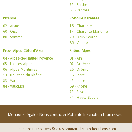
72 - Sarthe
85 - Vendée
Picardie
Poitou-Charentes
02 - Aisne
16 - Charente
60 - Oise
17 - Charente-Maritime
80 - Somme
79 - Deux-Sèvres
86 - Vienne
Prov.-Alpes-Côte-d'Azur
Rhône-Alpes
04 - Alpes-de-Haute-Provence
01 - Ain
05 - Hautes-Alpes
07 - Ardèche
06 - Alpes-Maritimes
26 - Drôme
13 - Bouches-du-Rhône
38 - Isère
83 - Var
42 - Loire
84 - Vaucluse
69 - Rhône
73 - Savoie
74 - Haute-Savoie
Mentions légales
Nous contacter
Publicité
Inscription fournisseur
Tous droits réservés © 2026 Annuaire lemarchedubois.com