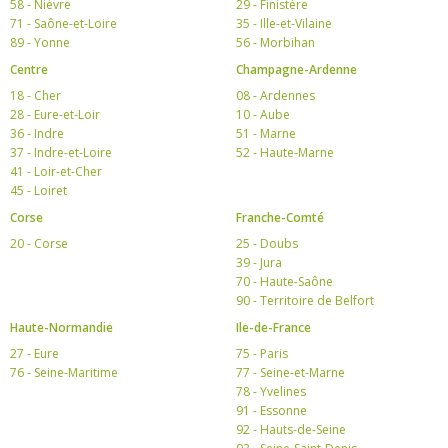
58 - Nièvre
29 - Finistère
71 - Saône-et-Loire
35 - Ille-et-Vilaine
89 - Yonne
56 - Morbihan
Centre
Champagne-Ardenne
18 - Cher
08 - Ardennes
28 - Eure-et-Loir
10 - Aube
36 - Indre
51 - Marne
37 - Indre-et-Loire
52 - Haute-Marne
41 - Loir-et-Cher
45 - Loiret
Corse
Franche-Comté
20 - Corse
25 - Doubs
39 - Jura
70 - Haute-Saône
90 - Territoire de Belfort
Haute-Normandie
Ile-de-France
27 - Eure
75 - Paris
76 - Seine-Maritime
77 - Seine-et-Marne
78 - Yvelines
91 - Essonne
92 - Hauts-de-Seine