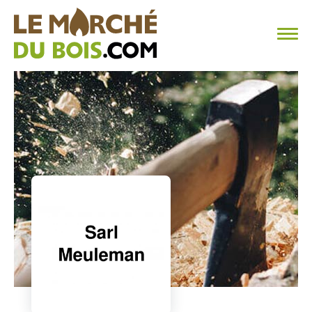
CHAUFFAGE AU BOIS
FAQ
CALCULER SA CONSOMMATION
TROUVER SON FOURNISSEUR
BLOG
ESPACE PRO