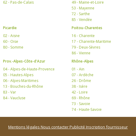
62 - Pas-de-Calais
49 - Maine-et-Loire
53 - Mayenne
72 - Sarthe
85 - Vendée
Picardie
Poitou-Charentes
02 - Aisne
16 - Charente
60 - Oise
17 - Charente-Maritime
80 - Somme
79 - Deux-Sèvres
86 - Vienne
Prov.-Alpes-Côte-d'Azur
Rhône-Alpes
04 - Alpes-de-Haute-Provence
01 - Ain
05 - Hautes-Alpes
07 - Ardèche
06 - Alpes-Maritimes
26 - Drôme
13 - Bouches-du-Rhône
38 - Isère
83 - Var
42 - Loire
84 - Vaucluse
69 - Rhône
73 - Savoie
74 - Haute-Savoie
Mentions légales
Nous contacter
Publicité
Inscription fournisseur