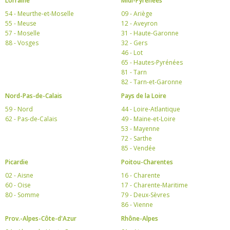
Lorraine
Midi-Pyrénées
54 - Meurthe-et-Moselle
09 - Ariège
55 - Meuse
12 - Aveyron
57 - Moselle
31 - Haute-Garonne
88 - Vosges
32 - Gers
46 - Lot
65 - Hautes-Pyrénées
81 - Tarn
82 - Tarn-et-Garonne
Nord-Pas-de-Calais
Pays de la Loire
59 - Nord
44 - Loire-Atlantique
62 - Pas-de-Calais
49 - Maine-et-Loire
53 - Mayenne
72 - Sarthe
85 - Vendée
Picardie
Poitou-Charentes
02 - Aisne
16 - Charente
60 - Oise
17 - Charente-Maritime
80 - Somme
79 - Deux-Sèvres
86 - Vienne
Prov.-Alpes-Côte-d'Azur
Rhône-Alpes