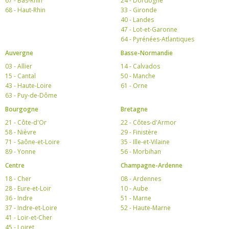
67 - Bas-Rhin
24 - Dordogne
68 - Haut-Rhin
33 - Gironde
40 - Landes
47 - Lot-et-Garonne
64 - Pyrénées-Atlantiques
Auvergne
Basse-Normandie
03 - Allier
14 - Calvados
15 - Cantal
50 - Manche
43 - Haute-Loire
61 - Orne
63 - Puy-de-Dôme
Bourgogne
Bretagne
21 - Côte-d'Or
22 - Côtes-d'Armor
58 - Nièvre
29 - Finistère
71 - Saône-et-Loire
35 - Ille-et-Vilaine
89 - Yonne
56 - Morbihan
Centre
Champagne-Ardenne
18 - Cher
08 - Ardennes
28 - Eure-et-Loir
10 - Aube
36 - Indre
51 - Marne
37 - Indre-et-Loire
52 - Haute-Marne
41 - Loir-et-Cher
45 - Loiret