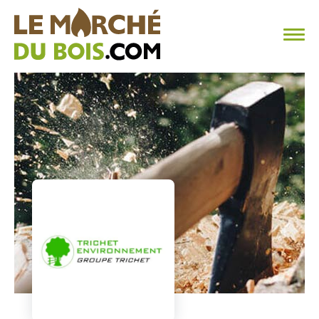
CHAUFFAGE AU BOIS
FAQ
CALCULER SA CONSOMMATION
TROUVER SON FOURNISSEUR
BLOG
ESPACE PRO