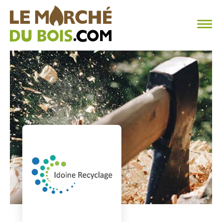
CHAUFFAGE AU BOIS
FAQ
CALCULER SA CONSOMMATION
TROUVER SON FOURNISSEUR
BLOG
ESPACE PRO