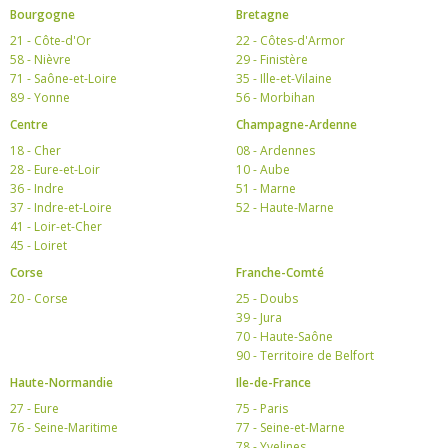
Bourgogne
Bretagne
21 - Côte-d'Or
22 - Côtes-d'Armor
58 - Nièvre
29 - Finistère
71 - Saône-et-Loire
35 - Ille-et-Vilaine
89 - Yonne
56 - Morbihan
Centre
Champagne-Ardenne
18 - Cher
08 - Ardennes
28 - Eure-et-Loir
10 - Aube
36 - Indre
51 - Marne
37 - Indre-et-Loire
52 - Haute-Marne
41 - Loir-et-Cher
45 - Loiret
Corse
Franche-Comté
20 - Corse
25 - Doubs
39 - Jura
70 - Haute-Saône
90 - Territoire de Belfort
Haute-Normandie
Ile-de-France
27 - Eure
75 - Paris
76 - Seine-Maritime
77 - Seine-et-Marne
78 - Yvelines