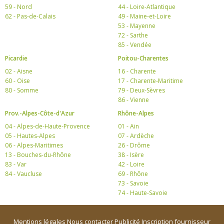
59 - Nord
44 - Loire-Atlantique
62 - Pas-de-Calais
49 - Maine-et-Loire
53 - Mayenne
72 - Sarthe
85 - Vendée
Picardie
Poitou-Charentes
02 - Aisne
16 - Charente
60 - Oise
17 - Charente-Maritime
80 - Somme
79 - Deux-Sèvres
86 - Vienne
Prov.-Alpes-Côte-d'Azur
Rhône-Alpes
04 - Alpes-de-Haute-Provence
01 - Ain
05 - Hautes-Alpes
07 - Ardèche
06 - Alpes-Maritimes
26 - Drôme
13 - Bouches-du-Rhône
38 - Isère
83 - Var
42 - Loire
84 - Vaucluse
69 - Rhône
73 - Savoie
74 - Haute-Savoie
Mentions légales
Nous contacter
Publicité
Inscription fournisseur