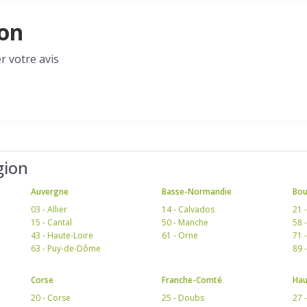
son
r votre avis
gion
Auvergne
Basse-Normandie
Bo
03 - Allier
14 - Calvados
21 
15 - Cantal
50 - Manche
58 
43 - Haute-Loire
61 - Orne
71 
63 - Puy-de-Dôme
89 
Corse
Franche-Comté
Hau
20 - Corse
25 - Doubs
27 