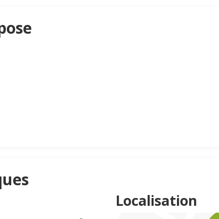
pose
ques
Localisation