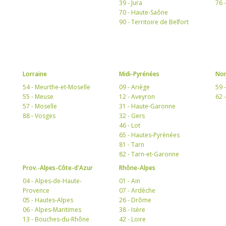
39 - Jura
76 
70 - Haute-Saône
90 - Territoire de Belfort
Lorraine
Midi-Pyrénées
Nor
54 - Meurthe-et-Moselle
09 - Ariège
59 
55 - Meuse
12 - Aveyron
62 
57 - Moselle
31 - Haute-Garonne
88 - Vosges
32 - Gers
46 - Lot
65 - Hautes-Pyrénées
81 - Tarn
82 - Tarn-et-Garonne
Prov.-Alpes-Côte-d'Azur
Rhône-Alpes
04 - Alpes-de-Haute-
01 - Ain
Provence
07 - Ardèche
05 - Hautes-Alpes
26 - Drôme
06 - Alpes-Maritimes
38 - Isère
13 - Bouches-du-Rhône
42 - Loire