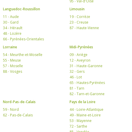
95 - Val-d'Oise
Languedoc-Roussillon
Limousin
11 - Aude
19 - Corrèze
30 - Gard
23 - Creuse
34 - Hérault
87 - Haute-Vienne
48 - Lozère
66 - Pyrénées-Orientales
Lorraine
Midi-Pyrénées
54 - Meurthe-et-Moselle
09 - Ariège
55 - Meuse
12 - Aveyron
57 - Moselle
31 - Haute-Garonne
88 - Vosges
32 - Gers
46 - Lot
65 - Hautes-Pyrénées
81 - Tarn
82 - Tarn-et-Garonne
Nord-Pas-de-Calais
Pays de la Loire
59 - Nord
44 - Loire-Atlantique
62 - Pas-de-Calais
49 - Maine-et-Loire
53 - Mayenne
72 - Sarthe
85 - Vendée