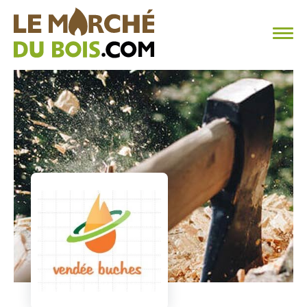
CHAUFFAGE AU BOIS
FAQ
CALCULER SA CONSOMMATION
TROUVER SON FOURNISSEUR
BLOG
ESPACE PRO