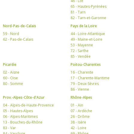
46 - Lot
65 - Hautes-Pyrénées
81 - Tarn
82 - Tarn-et-Garonne
Nord-Pas-de-Calais
Pays de la Loire
59 - Nord
44 - Loire-Atlantique
62 - Pas-de-Calais
49 - Maine-et-Loire
53 - Mayenne
72 - Sarthe
85 - Vendée
Picardie
Poitou-Charentes
02 - Aisne
16 - Charente
60 - Oise
17 - Charente-Maritime
80 - Somme
79 - Deux-Sèvres
86 - Vienne
Prov.-Alpes-Côte-d'Azur
Rhône-Alpes
04 - Alpes-de-Haute-Provence
01 - Ain
05 - Hautes-Alpes
07 - Ardèche
06 - Alpes-Maritimes
26 - Drôme
13 - Bouches-du-Rhône
38 - Isère
83 - Var
42 - Loire
84 - Vaucluse
69 - Rhône