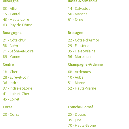
Auvergne
Basse-Normandie
03 - Allier
14 - Calvados
15 - Cantal
50 - Manche
43 - Haute-Loire
61 - Orne
63 - Puy-de-Dôme
Bourgogne
Bretagne
21 - Côte-d'Or
22 - Côtes-d'Armor
58 - Nièvre
29 - Finistère
71 - Saône-et-Loire
35 - Ille-et-Vilaine
89 - Yonne
56 - Morbihan
Centre
Champagne-Ardenne
18 - Cher
08 - Ardennes
28 - Eure-et-Loir
10 - Aube
36 - Indre
51 - Marne
37 - Indre-et-Loire
52 - Haute-Marne
41 - Loir-et-Cher
45 - Loiret
Corse
Franche-Comté
20 - Corse
25 - Doubs
39 - Jura
70 - Haute-Saône