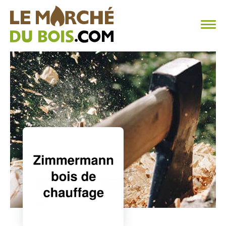
CHAUFFAGE AU BOIS
FAQ
CALCULER SA CONSOMMATION
TROUVER SON FOURNISSEUR
BLOG
ESPACE PRO