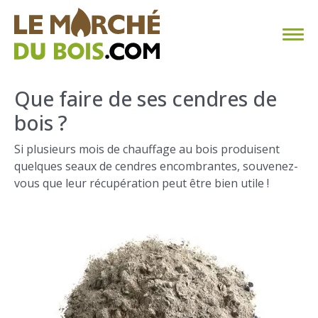
CHAUFFAGE AU BOIS
Que faire de ses cendres de
bois ?
FAQ
Si plusieurs mois de chauffage au bois produisent
CALCULER SA CONSOMMATION
quelques seaux de cendres encombrantes, souvenez-
vous que leur récupération peut être bien utile !
TROUVER SON FOURNISSEUR
BLOG
ESPACE PRO