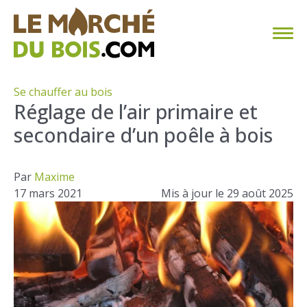
CHAUFFAGE AU BOIS
Se chauffer au bois
Réglage de l’air primaire et
FAQ
secondaire d’un poêle à bois
CALCULER SA CONSOMMATION
Par
Maxime
TROUVER SON FOURNISSEUR
17 mars 2021
Mis à jour le 29 août 2025
BLOG
ESPACE PRO