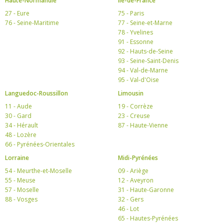
Haute-Normandie
Ile-de-France
27 - Eure
75 - Paris
76 - Seine-Maritime
77 - Seine-et-Marne
78 - Yvelines
91 - Essonne
92 - Hauts-de-Seine
93 - Seine-Saint-Denis
94 - Val-de-Marne
95 - Val-d'Oise
Languedoc-Roussillon
Limousin
11 - Aude
19 - Corrèze
30 - Gard
23 - Creuse
34 - Hérault
87 - Haute-Vienne
48 - Lozère
66 - Pyrénées-Orientales
Lorraine
Midi-Pyrénées
54 - Meurthe-et-Moselle
09 - Ariège
55 - Meuse
12 - Aveyron
57 - Moselle
31 - Haute-Garonne
88 - Vosges
32 - Gers
46 - Lot
65 - Hautes-Pyrénées