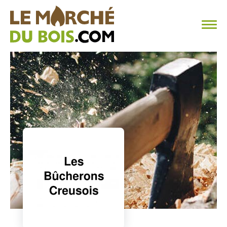
CHAUFFAGE AU BOIS
FAQ
CALCULER SA CONSOMMATION
TROUVER SON FOURNISSEUR
BLOG
ESPACE PRO