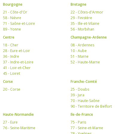
Bourgogne
Bretagne
21 - Côte-d'Or
22 - Côtes-d'Armor
58 - Nièvre
29 - Finistère
71 - Saône-et-Loire
35 - Ille-et-Vilaine
89 - Yonne
56 - Morbihan
Centre
Champagne-Ardenne
18 - Cher
08 - Ardennes
28 - Eure-et-Loir
10 - Aube
36 - Indre
51 - Marne
37 - Indre-et-Loire
52 - Haute-Marne
41 - Loir-et-Cher
45 - Loiret
Corse
Franche-Comté
20 - Corse
25 - Doubs
39 - Jura
70 - Haute-Saône
90 - Territoire de Belfort
Haute-Normandie
Ile-de-France
27 - Eure
75 - Paris
76 - Seine-Maritime
77 - Seine-et-Marne
78 - Yvelines