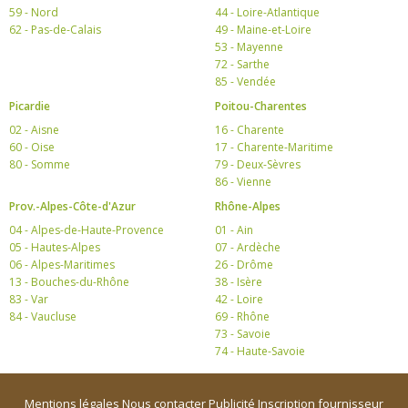
59 - Nord
44 - Loire-Atlantique
62 - Pas-de-Calais
49 - Maine-et-Loire
53 - Mayenne
72 - Sarthe
85 - Vendée
Picardie
Poitou-Charentes
02 - Aisne
16 - Charente
60 - Oise
17 - Charente-Maritime
80 - Somme
79 - Deux-Sèvres
86 - Vienne
Prov.-Alpes-Côte-d'Azur
Rhône-Alpes
04 - Alpes-de-Haute-Provence
01 - Ain
05 - Hautes-Alpes
07 - Ardèche
06 - Alpes-Maritimes
26 - Drôme
13 - Bouches-du-Rhône
38 - Isère
83 - Var
42 - Loire
84 - Vaucluse
69 - Rhône
73 - Savoie
74 - Haute-Savoie
Mentions légales
Nous contacter
Publicité
Inscription fournisseur